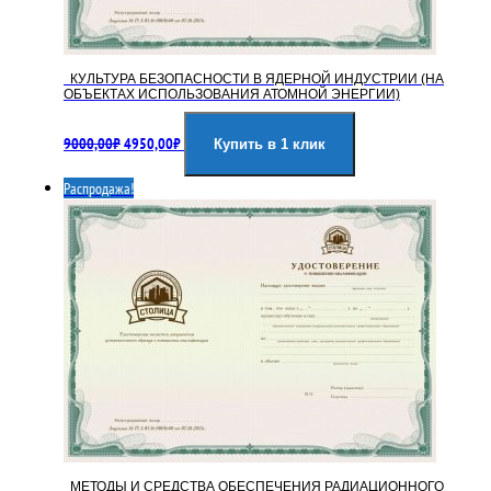
КУЛЬТУРА БЕЗОПАСНОСТИ В ЯДЕРНОЙ ИНДУСТРИИ (НА
ОБЪЕКТАХ ИСПОЛЬЗОВАНИЯ АТОМНОЙ ЭНЕРГИИ)
Первоначальная
Текущая
9000,00
₽
4950,00
₽
цена
цена:
Купить в 1 клик
составляла
4950,00₽.
Распродажа!
9000,00₽.
МЕТОДЫ И СРЕДСТВА ОБЕСПЕЧЕНИЯ РАДИАЦИОННОГО