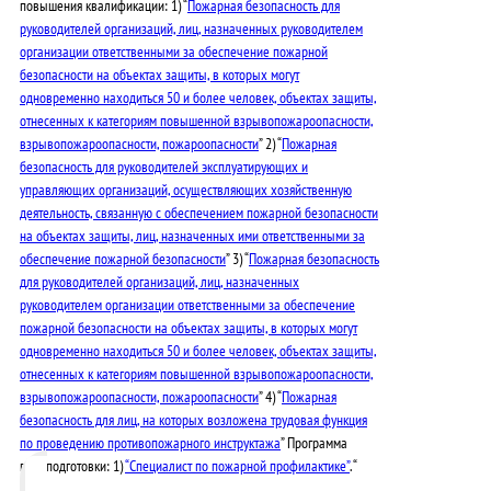
повышения квалификации: 1) “
Пожарная безопасность для
руководителей организаций, лиц, назначенных руководителем
организации ответственными за обеспечение пожарной
безопасности на объектах защиты, в которых могут
одновременно находиться 50 и более человек, объектах защиты,
отнесенных к категориям повышенной взрывопожароопасности,
взрывопожароопасности, пожароопасности
” 2) “
Пожарная
безопасность для руководителей эксплуатирующих и
управляющих организаций, осуществляющих хозяйственную
деятельность, связанную с обеспечением пожарной безопасности
на объектах защиты, лиц, назначенных ими ответственными за
обеспечение пожарной безопасности
” 3) “
Пожарная безопасность
для руководителей организаций, лиц, назначенных
руководителем организации ответственными за обеспечение
пожарной безопасности на объектах защиты, в которых могут
одновременно находиться 50 и более человек, объектах защиты,
отнесенных к категориям повышенной взрывопожароопасности,
взрывопожароопасности, пожароопасности
” 4) “
Пожарная
безопасность для лиц, на которых возложена трудовая функция
по проведению противопожарного инструктажа
” Программа
переподготовки: 1)
“Специалист по пожарной профилактике”
. “