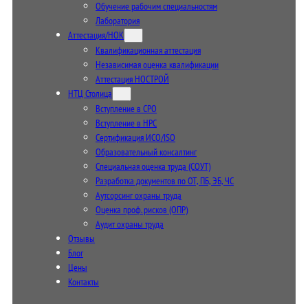
Обучение рабочим специальностям
Лаборатория
Аттестация/НОК
Квалификационная аттестация
Независимая оценка квалификации
Аттестация НОСТРОЙ
НТЦ Столица
Вступление в СРО
Вступление в НРС
Сертификация ИСО/ISO
Образовательный консалтинг
Специальная оценка труда (СОУТ)
Разработка документов по ОТ, ПБ, ЭБ, ЧС
Аутсорсинг охраны труда
Оценка проф. рисков (ОПР)
Аудит охраны труда
Отзывы
Блог
Цены
Контакты