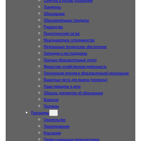
Структура и органы управления
Документы
Образование
Образовательные стандарты
Руководство
Педагогический состав
Международное сотрудничество
Материально-техническое обеспечение
Стипендии и мат. поддержка
Платные образовательные услуги
Финансово-хозяйственная деятельность
Организация питания в образовательной организации
Вакантные места для приема (перевода)
Наши принципы и цели
Образцы документов об образовании
Вакансии
Партнеры
Программы
Строительство
Проектирование
Изыскания
Профессиональная переподготовка