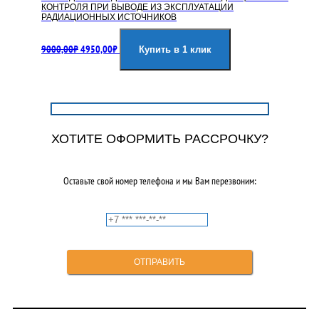
КОНТРОЛЯ ПРИ ВЫВОДЕ ИЗ ЭКСПЛУАТАЦИИ
РАДИАЦИОННЫХ ИСТОЧНИКОВ
Первоначальная
Текущая
9000,00
₽
4950,00
₽
цена
цена:
Купить в 1 клик
составляла
4950,00₽.
9000,00₽.
ХОТИТЕ ОФОРМИТЬ РАССРОЧКУ?
Оставьте свой номер телефона и мы Вам перезвоним: