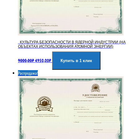
КУЛЬТУРА БЕЗОПАСНОСТИ В ЯДЕРНОЙ ИНДУСТРИИ (НА
ОБЪЕКТАХ ИСПОЛЬЗОВАНИЯ АТОМНОЙ ЭНЕРГИИ)
Первоначальная
Текущая
9000,00
₽
4950,00
₽
цена
цена:
Купить в 1 клик
составляла
4950,00₽.
Распродажа!
9000,00₽.