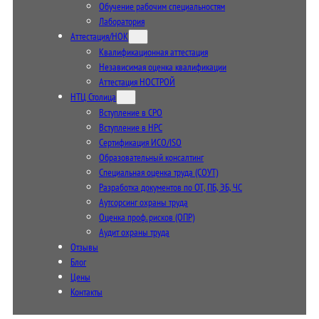
Обучение рабочим специальностям
Лаборатория
Аттестация/НОК
Квалификационная аттестация
Независимая оценка квалификации
Аттестация НОСТРОЙ
НТЦ Столица
Вступление в СРО
Вступление в НРС
Сертификация ИСО/ISO
Образовательный консалтинг
Специальная оценка труда (СОУТ)
Разработка документов по ОТ, ПБ, ЭБ, ЧС
Аутсорсинг охраны труда
Оценка проф. рисков (ОПР)
Аудит охраны труда
Отзывы
Блог
Цены
Контакты