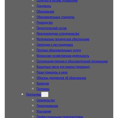
Структура и органы управления
Документы
Образование
Образовательные стандарты
Руководство
Педагогический состав
Международное сотрудничество
Материально-техническое обеспечение
Стипендии и мат. поддержка
Платные образовательные услуги
Финансово-хозяйственная деятельность
Организация питания в образовательной организации
Вакантные места для приема (перевода)
Наши принципы и цели
Образцы документов об образовании
Вакансии
Партнеры
Программы
Строительство
Проектирование
Изыскания
Профессиональная переподготовка