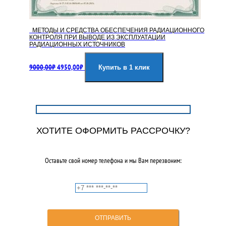
МЕТОДЫ И СРЕДСТВА ОБЕСПЕЧЕНИЯ РАДИАЦИОННОГО
КОНТРОЛЯ ПРИ ВЫВОДЕ ИЗ ЭКСПЛУАТАЦИИ
РАДИАЦИОННЫХ ИСТОЧНИКОВ
Первоначальная
Текущая
9000,00
₽
4950,00
₽
цена
цена:
Купить в 1 клик
составляла
4950,00₽.
9000,00₽.
ХОТИТЕ ОФОРМИТЬ РАССРОЧКУ?
Оставьте свой номер телефона и мы Вам перезвоним: