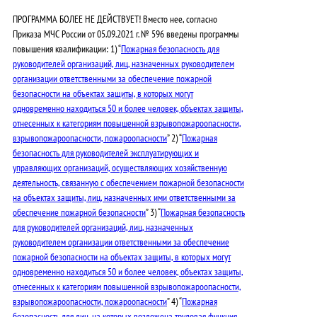
ПРОГРАММА БОЛЕЕ НЕ ДЕЙСТВУЕТ! Вместо нее, согласно
Приказа МЧС России от 05.09.2021 г. № 596 введены программы
повышения квалификации: 1) “
Пожарная безопасность для
руководителей организаций, лиц, назначенных руководителем
организации ответственными за обеспечение пожарной
безопасности на объектах защиты, в которых могут
одновременно находиться 50 и более человек, объектах защиты,
отнесенных к категориям повышенной взрывопожароопасности,
взрывопожароопасности, пожароопасности
” 2) “
Пожарная
безопасность для руководителей эксплуатирующих и
управляющих организаций, осуществляющих хозяйственную
деятельность, связанную с обеспечением пожарной безопасности
на объектах защиты, лиц, назначенных ими ответственными за
обеспечение пожарной безопасности
” 3) “
Пожарная безопасность
для руководителей организаций, лиц, назначенных
руководителем организации ответственными за обеспечение
пожарной безопасности на объектах защиты, в которых могут
одновременно находиться 50 и более человек, объектах защиты,
отнесенных к категориям повышенной взрывопожароопасности,
взрывопожароопасности, пожароопасности
” 4) “
Пожарная
безопасность для лиц, на которых возложена трудовая функция