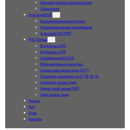
Обучение рабочим специальностям
Лаборатория
Аттестация/НОК
Квалификационная аттестация
Независимая оценка квалификации
Аттестация НОСТРОЙ
НТЦ Столица
Вступление в СРО
Вступление в НРС
Сертификация ИСО/ISO
Образовательный консалтинг
Специальная оценка труда (СОУТ)
Разработка документов по ОТ, ПБ, ЭБ, ЧС
Аутсорсинг охраны труда
Оценка проф. рисков (ОПР)
Аудит охраны труда
Отзывы
Блог
Цены
Контакты