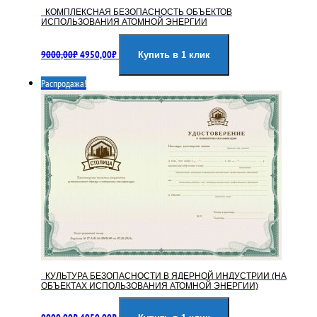
КОМПЛЕКСНАЯ БЕЗОПАСНОСТЬ ОБЪЕКТОВ
ИСПОЛЬЗОВАНИЯ АТОМНОЙ ЭНЕРГИИ
Первоначальная
Текущая
9000,00
₽
4950,00
₽
цена
цена:
Купить в 1 клик
составляла
4950,00₽.
Распродажа!
9000,00₽.
КУЛЬТУРА БЕЗОПАСНОСТИ В ЯДЕРНОЙ ИНДУСТРИИ (НА
ОБЪЕКТАХ ИСПОЛЬЗОВАНИЯ АТОМНОЙ ЭНЕРГИИ)
Первоначальная
Текущая