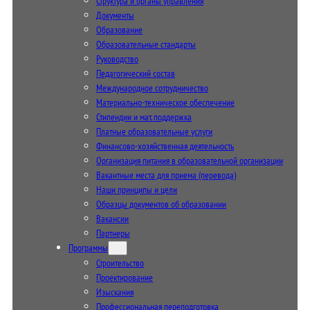
Структура и органы управления
Документы
Образование
Образовательные стандарты
Руководство
Педагогический состав
Международное сотрудничество
Материально-техническое обеспечение
Стипендии и мат. поддержка
Платные образовательные услуги
Финансово-хозяйственная деятельность
Организация питания в образовательной организации
Вакантные места для приема (перевода)
Наши принципы и цели
Образцы документов об образовании
Вакансии
Партнеры
Программы
Строительство
Проектирование
Изыскания
Профессиональная переподготовка