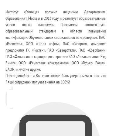
Институт «Столица» получил лицензию Департамента
образования г. Москвы в 2013 году и реализует образовательные
услуги только напрямую. Программы соответствуют
образовательным стандартам в области повышения
квалификации. Обучение своих специалистов нам доверяют: ПАО
«Роснефть», ООО «Шелл нефть», ПАО «Газпром», дочерние
предприятия ГК «Ростех», ПАО «Северсталь», ПАО «Сбербанк»,
ПАО «Финансовая корпорация открытие» ЗАО «Авиакомпания Рэд
Вингс», ООО «Ренессанс констракшен», ООО «Гудьер Раша»,
BAON. и многие другие.
Присоединяйтесь и Вы если хотите быть уверенными в том, что
Ваши сотрудники получат знания на 100%!