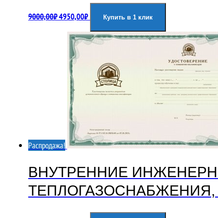
Первоначальная
Текущая
9000,00
₽
4950,00
₽
Купить в 1 клик
цена
цена:
составляла
4950,00₽.
9000,00₽.
Распродажа!
ВНУТРЕННИЕ ИНЖЕНЕРН
ТЕПЛОГАЗОСНАБЖЕНИЯ,
Первоначальная
Текущая