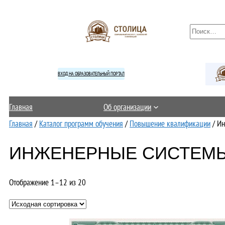
Перейти
к
П
содержимому
о
и
с
ВХОД НА ОБРАЗОВАТЕЛЬНЫЙ ПОРТАЛ
к
Главная
Об организации
Главная
/
Каталог программ обучения
/
Повышение квалификации
/ Ин
ИНЖЕНЕРНЫЕ СИСТЕМ
Отображение 1–12 из 20