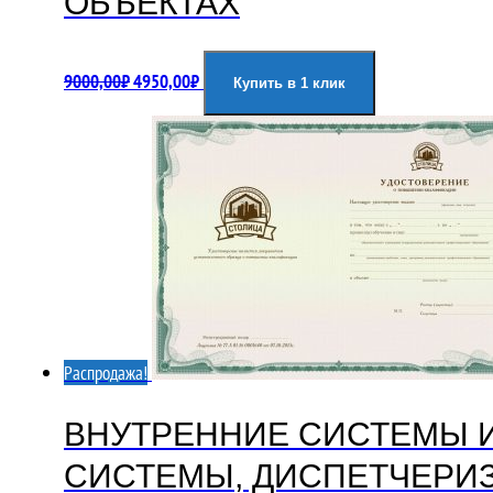
ОБЪЕКТАХ
Первоначальная
Текущая
9000,00
₽
4950,00
₽
Купить в 1 клик
цена
цена:
составляла
4950,00₽.
9000,00₽.
Распродажа!
ВНУТРЕННИЕ СИСТЕМЫ 
СИСТЕМЫ, ДИСПЕТЧЕРИЗ