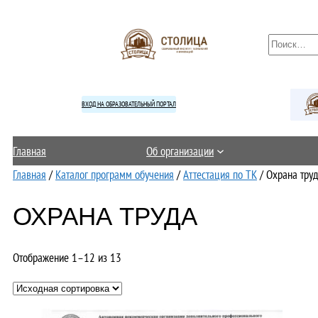
Перейти
к
П
содержимому
о
и
с
ВХОД НА ОБРАЗОВАТЕЛЬНЫЙ ПОРТАЛ
к
Главная
Об организации
Главная
/
Каталог программ обучения
/
Аттестация по ТК
/ Охрана тру
ОХРАНА ТРУДА
Отображение 1–12 из 13