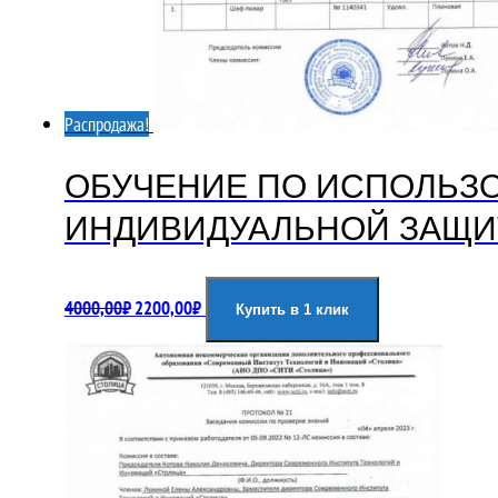
Распродажа!
ОБУЧЕНИЕ ПО ИСПОЛЬЗ
ИНДИВИДУАЛЬНОЙ ЗАЩИТ
Первоначальная
Текущая
4000,00
₽
2200,00
₽
Купить в 1 клик
цена
цена:
составляла
2200,00₽.
4000,00₽.